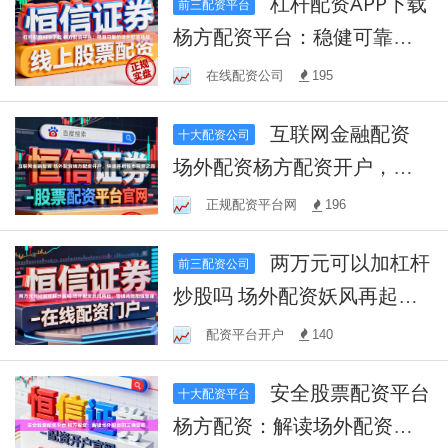
杠杆配资APP下载
前三配资平台
杨方配资平台：稳健可靠的
场外配资选择
在线配资公司
195
互联网金融配资
十大配资公司
场外配资杨方配资开户，快
速开启股市投资之路
正规配资平台网
196
两万元可以加杠杆
前三配资公司
炒股吗 场外配资妖风再起，
警惕风险加强管理
配资平台开户
140
安全股票配资平台
十大配资平台
杨方配资：解读场外配资的