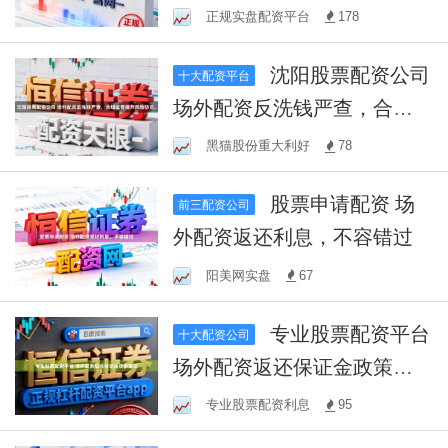
正确姿势
正规实盘配资平台
178
沈阳股票配资公司
十大配资平台
场外配资反洗钱严查，合规
监管提升风险防范。
黑猫股份重大利好
78
股票申请配资 场
前三配资公司
外配资返还利息，不容错过
阳美网实盘
67
专业股票配资平台
十大配资公司
场外配资返还保证金政策解
读
专业股票配资利息
95