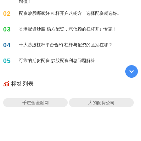
增值！
02
配资炒股哪家好 杠杆开户八杨方，选择配资就选好。
03
香港配资炒股 杨方配资，您信赖的杠杆开户专家！
04
十大炒股杠杆平台合约 杠杆与配资的区别在哪？
05
可靠的期货配资 炒股配资利息问题解答
标签列表
千层金金融网
大的配资公司
股票加杠杆如何操作
股票基本知识配资
证监会允许的配资公司
股票融资融券